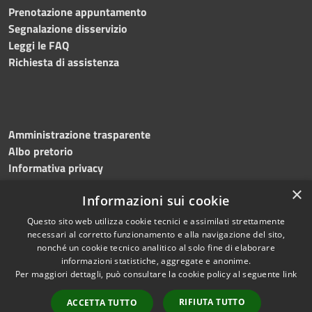
Prenotazione appuntamento
Segnalazione disservizio
Leggi le FAQ
Richiesta di assistenza
Amministrazione trasparente
Albo pretorio
Informativa privacy
Note legali
×
Informazioni sui cookie
Dichiarazione di accessibilità
Meccanismo di feedback
Questo sito web utilizza cookie tecnici e assimilati strettamente
necessari al corretto funzionamento e alla navigazione del sito,
nonché un cookie tecnico analitico al solo fine di elaborare
informazioni statistiche, aggregate e anonime.
RSS
Copyright © 2026 • Comune di
Per maggiori dettagli, può consultare la cookie policy al seguente
link
Accessibilità
Bitonto • Powered by
Privacy
Municipium
Accesso
•
RIFIUTA TUTTO
ACCETTA TUTTO