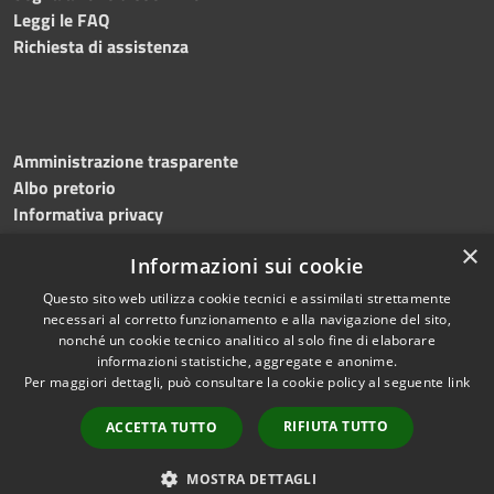
Leggi le FAQ
Richiesta di assistenza
Amministrazione trasparente
Albo pretorio
Informativa privacy
Note legali
×
Informazioni sui cookie
Dichiarazione di accessibilità
Meccanismo di feedback
Questo sito web utilizza cookie tecnici e assimilati strettamente
necessari al corretto funzionamento e alla navigazione del sito,
nonché un cookie tecnico analitico al solo fine di elaborare
informazioni statistiche, aggregate e anonime.
RSS
Copyright © 2026 • Comune di
Per maggiori dettagli, può consultare la cookie policy al seguente
link
Accessibilità
Bitonto • Powered by
Privacy
Municipium
Accesso
•
RIFIUTA TUTTO
ACCETTA TUTTO
Cookie
redazione
Mappa del sito
MOSTRA DETTAGLI