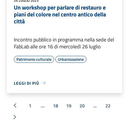
24 LUGLIO 2023
Un workshop per parlare di restauro e
piani del colore nel centro antico della
città
Incontro pubblico in programma nella sede del
FabLab alle ore 16 di mercoledì 26 luglio
Patrimonio culturale
Urbanizzazione
LEGGI DI PIÙ
1
...
18
19
20
...
22
« Precedente
Successiva »