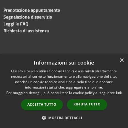
Prenotazione appuntamento
Segnalazione disservizio
Leggi le FAQ
Richiesta di assistenza
×
Amministrazione trasparente
Informazioni sui cookie
Albo pretorio
Questo sito web utilizza cookie tecnici e assimilati strettamente
Informativa privacy
necessari al corretto funzionamento e alla navigazione del sito,
Note legali
nonché un cookie tecnico analitico al solo fine di elaborare
Dichiarazione di accessibilità
Meccanismo di feedback
informazioni statistiche, aggregate e anonime.
Per maggiori dettagli, può consultare la cookie policy al seguente
link
RIFIUTA TUTTO
ACCETTA TUTTO
RSS
Copyright © 2026 • Comune di
MOSTRA DETTAGLI
Accessibilità
Bitonto • Powered by